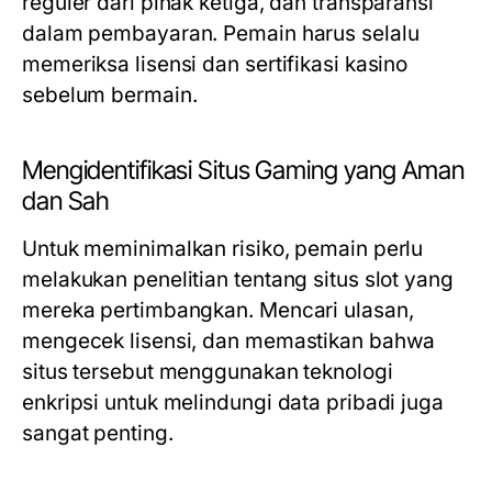
reguler dari pihak ketiga, dan transparansi
dalam pembayaran. Pemain harus selalu
memeriksa lisensi dan sertifikasi kasino
sebelum bermain.
Mengidentifikasi Situs Gaming yang Aman
dan Sah
Untuk meminimalkan risiko, pemain perlu
melakukan penelitian tentang situs slot yang
mereka pertimbangkan. Mencari ulasan,
mengecek lisensi, dan memastikan bahwa
situs tersebut menggunakan teknologi
enkripsi untuk melindungi data pribadi juga
sangat penting.