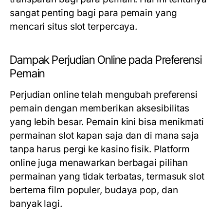
sangat penting bagi para pemain yang
mencari situs slot terpercaya.
Dampak Perjudian Online pada Preferensi
Pemain
Perjudian online telah mengubah preferensi
pemain dengan memberikan aksesibilitas
yang lebih besar. Pemain kini bisa menikmati
permainan slot kapan saja dan di mana saja
tanpa harus pergi ke kasino fisik. Platform
online juga menawarkan berbagai pilihan
permainan yang tidak terbatas, termasuk slot
bertema film populer, budaya pop, dan
banyak lagi.