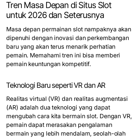
Tren Masa Depan di Situs Slot
untuk 2026 dan Seterusnya
Masa depan permainan slot nampaknya akan
dipenuhi dengan inovasi dan perkembangan
baru yang akan terus menarik perhatian
pemain. Memahami tren ini bisa memberi
pemain keuntungan kompetitif.
Teknologi Baru seperti VR dan AR
Realitas virtual (VR) dan realitas augmentasi
(AR) adalah dua teknologi yang dapat
mengubah cara kita bermain slot. Dengan VR,
pemain dapat merasakan pengalaman
bermain yang lebih mendalam, seolah-olah