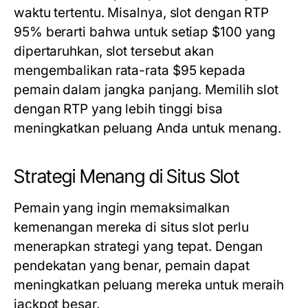
waktu tertentu. Misalnya, slot dengan RTP
95% berarti bahwa untuk setiap $100 yang
dipertaruhkan, slot tersebut akan
mengembalikan rata-rata $95 kepada
pemain dalam jangka panjang. Memilih slot
dengan RTP yang lebih tinggi bisa
meningkatkan peluang Anda untuk menang.
Strategi Menang di Situs Slot
Pemain yang ingin memaksimalkan
kemenangan mereka di situs slot perlu
menerapkan strategi yang tepat. Dengan
pendekatan yang benar, pemain dapat
meningkatkan peluang mereka untuk meraih
jackpot besar.