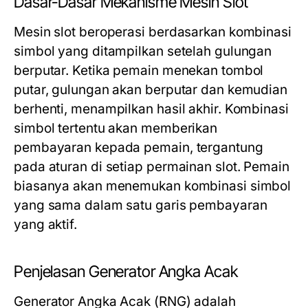
Dasar-Dasar Mekanisme Mesin Slot
Mesin slot beroperasi berdasarkan kombinasi
simbol yang ditampilkan setelah gulungan
berputar. Ketika pemain menekan tombol
putar, gulungan akan berputar dan kemudian
berhenti, menampilkan hasil akhir. Kombinasi
simbol tertentu akan memberikan
pembayaran kepada pemain, tergantung
pada aturan di setiap permainan slot. Pemain
biasanya akan menemukan kombinasi simbol
yang sama dalam satu garis pembayaran
yang aktif.
Penjelasan Generator Angka Acak
Generator Angka Acak (RNG) adalah