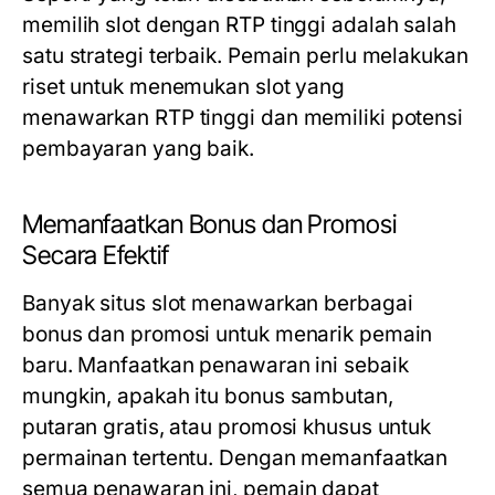
memilih slot dengan RTP tinggi adalah salah
satu strategi terbaik. Pemain perlu melakukan
riset untuk menemukan slot yang
menawarkan RTP tinggi dan memiliki potensi
pembayaran yang baik.
Memanfaatkan Bonus dan Promosi
Secara Efektif
Banyak situs slot menawarkan berbagai
bonus dan promosi untuk menarik pemain
baru. Manfaatkan penawaran ini sebaik
mungkin, apakah itu bonus sambutan,
putaran gratis, atau promosi khusus untuk
permainan tertentu. Dengan memanfaatkan
semua penawaran ini, pemain dapat