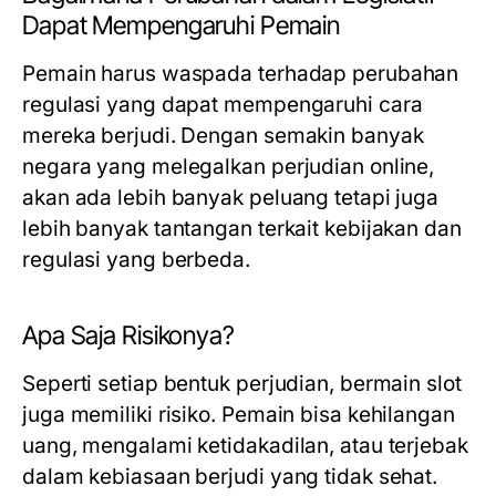
Dapat Mempengaruhi Pemain
Pemain harus waspada terhadap perubahan
regulasi yang dapat mempengaruhi cara
mereka berjudi. Dengan semakin banyak
negara yang melegalkan perjudian online,
akan ada lebih banyak peluang tetapi juga
lebih banyak tantangan terkait kebijakan dan
regulasi yang berbeda.
Apa Saja Risikonya?
Seperti setiap bentuk perjudian, bermain slot
juga memiliki risiko. Pemain bisa kehilangan
uang, mengalami ketidakadilan, atau terjebak
dalam kebiasaan berjudi yang tidak sehat.