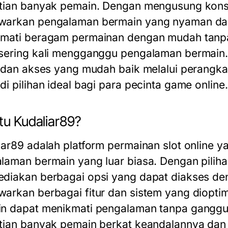
tian banyak pemain. Dengan mengusung konsep
arkan pengalaman bermain yang nyaman dan 
mati beragam permainan dengan mudah tanpa 
sering kali mengganggu pengalaman bermain
l dan akses yang mudah baik melalui perang
di pilihan ideal bagi para pecinta game online.
tu Kudaliar89?
iar89 adalah platform permainan slot online
laman bermain yang luar biasa. Dengan piliha
diakan berbagai opsi yang dapat diakses denga
arkan berbagai fitur dan sistem yang diopt
n dapat menikmati pengalaman tanpa gangguan.
tian banyak pemain berkat keandalannya dan us