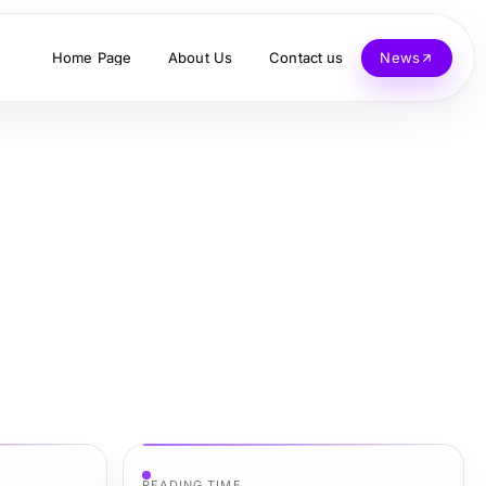
Home Page
About Us
Contact us
News
READING TIME