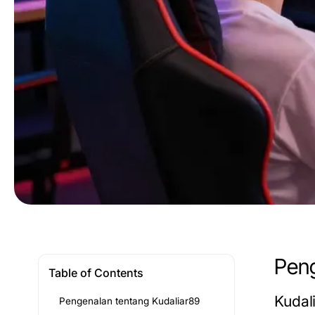
Peng
Table of Contents
Kudal
Pengenalan tentang Kudaliar89