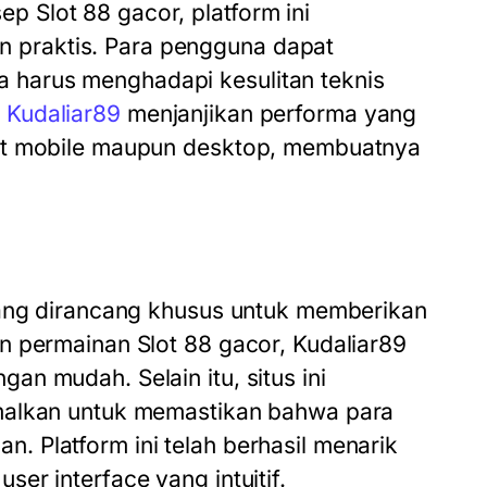
 Slot 88 gacor, platform ini
praktis. Para pengguna dapat
harus menghadapi kesulitan teknis
.
Kudaliar89
menjanjikan performa yang
kat mobile maupun desktop, membuatnya
 yang dirancang khusus untuk memberikan
n permainan Slot 88 gacor, Kudaliar89
n mudah. Selain itu, situs ini
imalkan untuk memastikan bahwa para
 Platform ini telah berhasil menarik
er interface yang intuitif.