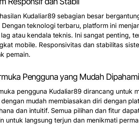
em Responsif dan Stabil
hasilan Kudaliar89 sebagian besar bergantun
l. Dengan teknologi terbaru, platform ini me
 lag atau kendala teknis. Ini sangat penting, 
gkat mobile. Responsivitas dan stabilitas sis
k pemain.
rmuka Pengguna yang Mudah Dipaham
muka pengguna Kudaliar89 dirancang untuk 
 dengan mudah membiasakan diri dengan platfo
hana dan intuitif. Semua pilihan dan fitur d
n untuk langsung terjun dan menikmati perma