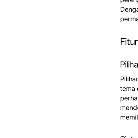
Denga
perma
Fitu
Pili
Pilih
tema 
perha
mende
memil