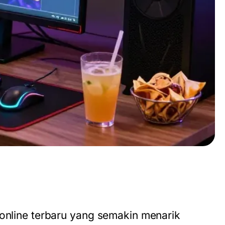
 online terbaru yang semakin menarik