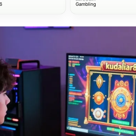
6
Gambling