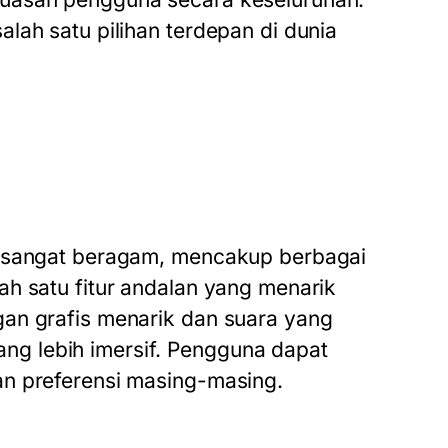
lah satu pilihan terdepan di dunia
9 sangat beragam, mencakup berbagai
ah satu fitur andalan yang menarik
gan grafis menarik dan suara yang
g lebih imersif. Pengguna dapat
an preferensi masing-masing.