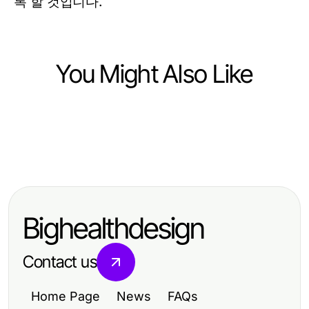
록 할 것입니다.
You Might Also Like
Health
Health
6 Insider Tips for Getting More
Health
Beyin Ameliyatı Insights: Expert
from Mobile Physiotherapy Sydney
The Expert Best AI Macro Tracker
Guidance for 2026 Outcomes
Playbook: Strategies for Achieving
Bighealthdesign
Your Nutrition Goals
Contact us
Home Page
News
FAQs