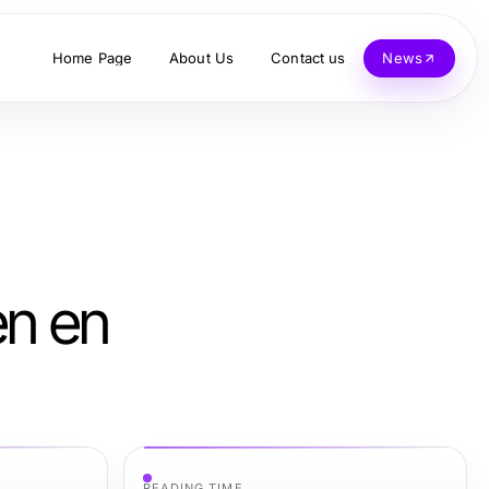
Home Page
About Us
Contact us
News
en en
READING TIME