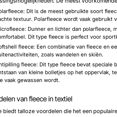
ssingsmogelijkheden. De meest voorkomende v
olarfleece:
Dit is de meest gebruikte soort flee
achte textuur. Polarfleece wordt vaak gebruikt 
icrofleece:
Dunner en lichter dan polarfleece, 
omfortabel. Dit type fleece is perfect voor sport
ftshell fleece:
Een combinatie van fleece en ee
uitenactiviteiten, zoals wandelen en skiën.
tipilling fleece:
Dit type fleece bevat speciale b
ntstaan van kleine bolletjes op het oppervlak, t
ie vaak gewassen wordt.
elen van fleece in textiel
e biedt talloze voordelen die het een populai