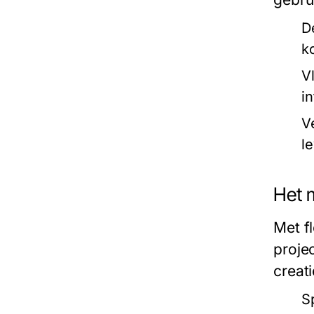
D
k
V
in
V
l
Het 
Met f
proje
creati
S