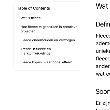
Wat 
Table of Contents
Wat is fleece?
Defin
Hoe fleece te gebruiken in creatieve
projecten
Fleec
Fleece onderhouden en verzorgen
ademe
Trends in fleece en
uniek
marktontwikkelingen
fleece
Fleece kopen: waar op te letten?
ander
wat e
Soor
Er zi