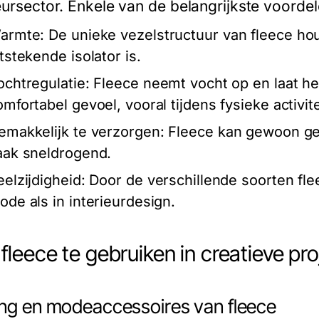
eursector. Enkele van de belangrijkste voordele
armte:
De unieke vezelstructuur van fleece hou
tstekende isolator is.
ochtregulatie:
Fleece neemt vocht op en laat he
omfortabel gevoel, vooral tijdens fysieke activite
emakkelijk te verzorgen:
Fleece kan gewoon ge
aak sneldrogend.
eelzijdigheid:
Door de verschillende soorten flee
ode als in interieurdesign.
fleece te gebruiken in creatieve pr
ing en modeaccessoires van fleece