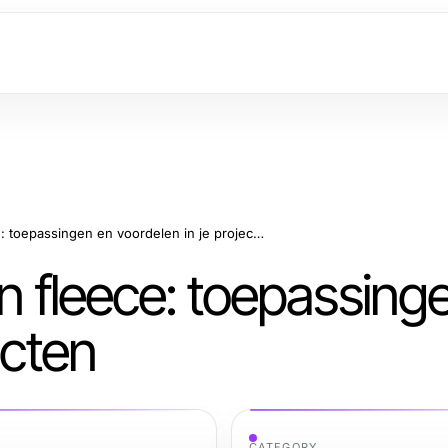
De veelzijdigheid van fleece: toepassingen en voordelen in je projecten
an fleece: toepassing
ecten
CATEGORY