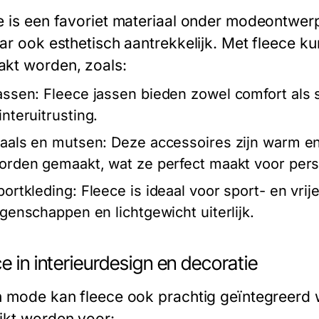
e is een favoriet materiaal onder modeontwerpe
aar ook esthetisch aantrekkelijk. Met fleece k
kt worden, zoals:
assen:
Fleece jassen bieden zowel comfort als sti
interuitrusting.
jaals en mutsen:
Deze accessoires zijn warm en
orden gemaakt, wat ze perfect maakt voor perso
portkleding:
Fleece is ideaal voor sport- en vri
igenschappen en lichtgewicht uiterlijk.
e in interieurdesign en decoratie
n mode kan fleece ook prachtig geïntegreerd w
ikt worden voor: