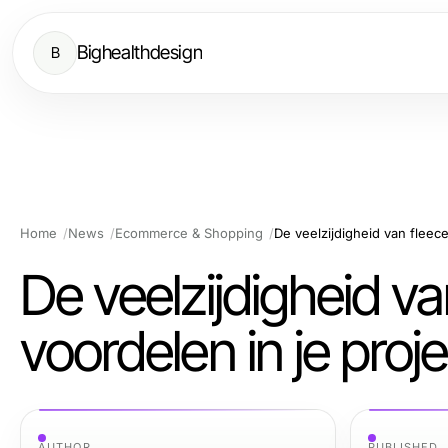
Bighealthdesign
B
Home
News
Ecommerce & Shopping
De veelzijdigheid v
voordelen in je proj
AUTHOR
PUBLISHED