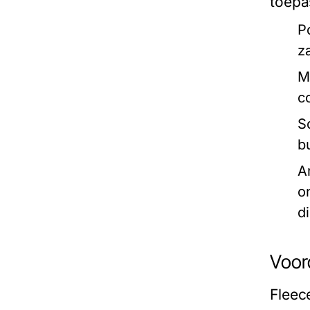
toepa
P
z
M
c
So
b
An
o
d
Voord
Fleec