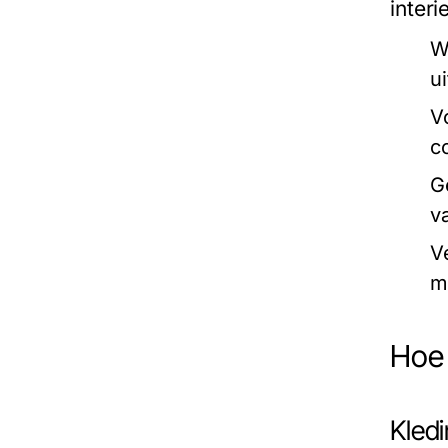
interi
W
ui
V
c
G
v
V
m
Hoe 
Kled