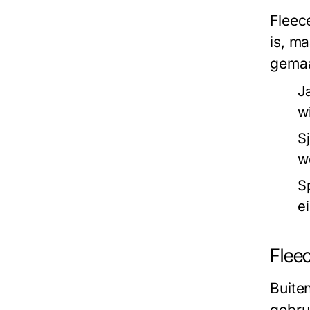
Fleec
is, m
gemaa
J
w
S
w
S
e
Fleec
Buite
gebru