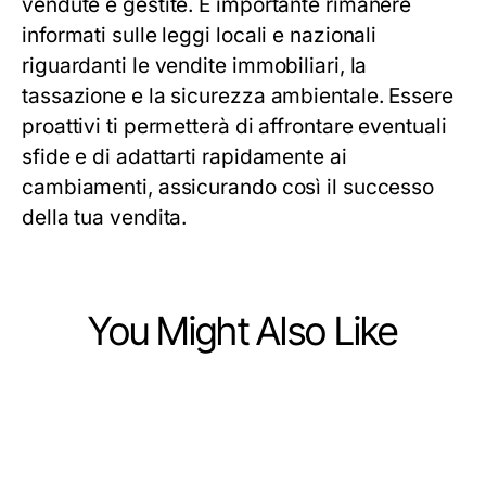
vendute e gestite. È importante rimanere
informati sulle leggi locali e nazionali
riguardanti le vendite immobiliari, la
tassazione e la sicurezza ambientale. Essere
proattivi ti permetterà di affrontare eventuali
sfide e di adattarti rapidamente ai
cambiamenti, assicurando così il successo
della tua vendita.
You Might Also Like
Heavy Industry and Engineering
Heavy Industry and Engineering
A Sustainable High Purity
Heavy Industry and Engineering