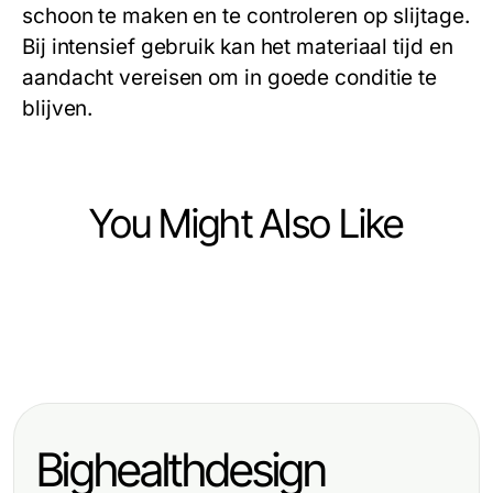
schoon te maken en te controleren op slijtage.
Bij intensief gebruik kan het materiaal tijd en
aandacht vereisen om in goede conditie te
blijven.
You Might Also Like
Ecommerce & Shopping
Ecommerce & Shopping
Best Kids Tricycles Reviewed: A
Ecommerce & Shopping
3 Secrets About Swiss Chems
Comprehensive 2026 Breakdown
7 Motive pentru care Benzile LED
Peptides That Experts Won't Tell
Domină Iluminatul Modern în 2026
You in 2026
Bighealthdesign