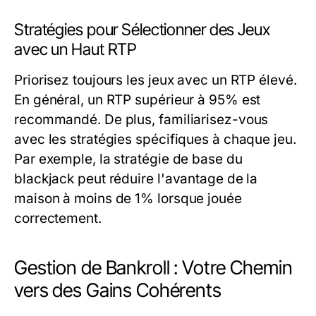
Stratégies pour Sélectionner des Jeux
avec un Haut RTP
Priorisez toujours les jeux avec un RTP élevé.
En général, un RTP supérieur à 95% est
recommandé. De plus, familiarisez-vous
avec les stratégies spécifiques à chaque jeu.
Par exemple, la stratégie de base du
blackjack peut réduire l'avantage de la
maison à moins de 1% lorsque jouée
correctement.
Gestion de Bankroll : Votre Chemin
vers des Gains Cohérents