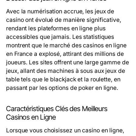
Avec la numérisation accrue, les jeux de
casino ont évolué de manière significative,
rendant les plateformes en ligne plus
accessibles que jamais. Les statistiques
montrent que le marché des casinos en ligne
en France a explosé, attirant des millions de
joueurs. Les sites offrent une large gamme de
jeux, allant des machines à sous aux jeux de
table tels que le blackjack et la roulette, en
passant par les options de poker en ligne.
Caractéristiques Clés des Meilleurs
Casinos en Ligne
Lorsque vous choisissez un casino en ligne,