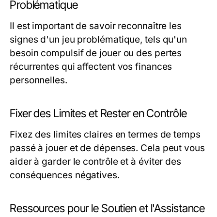
Problématique
Il est important de savoir reconnaître les
signes d'un jeu problématique, tels qu'un
besoin compulsif de jouer ou des pertes
récurrentes qui affectent vos finances
personnelles.
Fixer des Limites et Rester en Contrôle
Fixez des limites claires en termes de temps
passé à jouer et de dépenses. Cela peut vous
aider à garder le contrôle et à éviter des
conséquences négatives.
Ressources pour le Soutien et l'Assistance