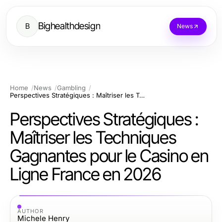
Bighealthdesign
B
News
Home
News
Gambling
Perspectives Stratégiques : Maîtriser les Techniques Gagnantes pour le Casino en Ligne France en 2026
Perspectives Stratégiques :
Maîtriser les Techniques
Gagnantes pour le Casino en
Ligne France en 2026
AUTHOR
Michele Henry