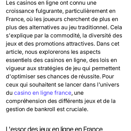
Les casinos en ligne ont connu une
croissance fulgurante, particulièrement en
France, où les joueurs cherchent de plus en
plus des alternatives au jeu traditionnel. Cela
s'explique par la commodité, la diversité des
jeux et des promotions attractives. Dans cet
article, nous explorerons les aspects
essentiels des casinos en ligne, des lois en
vigueur aux stratégies de jeu qui permettent
d'optimiser ses chances de réussite. Pour
ceux qui souhaitent se lancer dans l'univers
du
casino en ligne france
, une
compréhension des différents jeux et de la
gestion de bankroll est cruciale.
L'essor des jeux en ligne en France