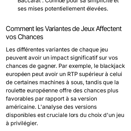
Baccarat :
Connue pour sa simplicité et
ses mises potentiellement élevées.
Comment les Variantes de Jeux Affectent
vos Chances
Les différentes variantes de chaque jeu
peuvent avoir un impact significatif sur vos
chances de gagner. Par exemple, le blackjack
européen peut avoir un RTP supérieur à celui
de certaines machines à sous, tandis que la
roulette européenne offre des chances plus
favorables par rapport à sa version
américaine. L'analyse des versions
disponibles est cruciale lors du choix d'un jeu
à privilégier.