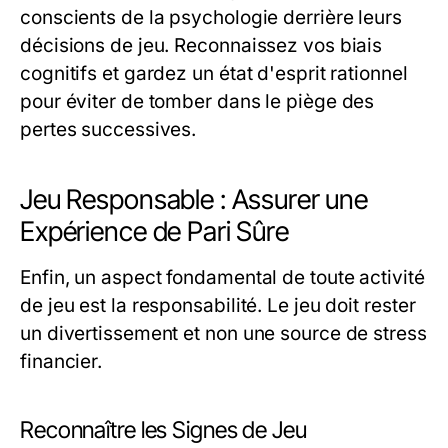
conscients de la psychologie derrière leurs
décisions de jeu. Reconnaissez vos biais
cognitifs et gardez un état d'esprit rationnel
pour éviter de tomber dans le piège des
pertes successives.
Jeu Responsable : Assurer une
Expérience de Pari Sûre
Enfin, un aspect fondamental de toute activité
de jeu est la responsabilité. Le jeu doit rester
un divertissement et non une source de stress
financier.
Reconnaître les Signes de Jeu