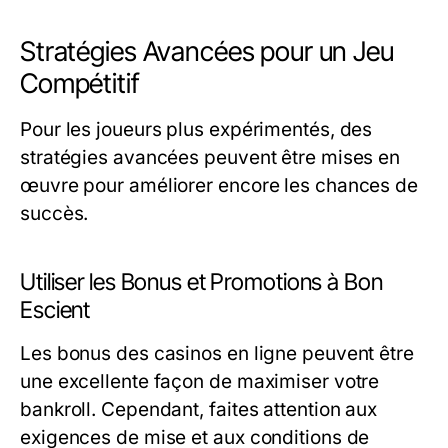
Stratégies Avancées pour un Jeu
Compétitif
Pour les joueurs plus expérimentés, des
stratégies avancées peuvent être mises en
œuvre pour améliorer encore les chances de
succès.
Utiliser les Bonus et Promotions à Bon
Escient
Les bonus des casinos en ligne peuvent être
une excellente façon de maximiser votre
bankroll. Cependant, faites attention aux
exigences de mise et aux conditions de