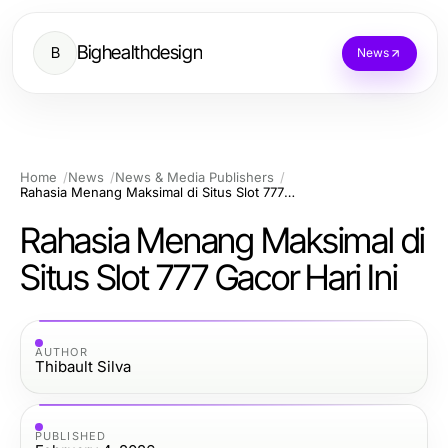
Bighealthdesign
B
News
Home
News
News & Media Publishers
Rahasia Menang Maksimal di Situs Slot 777 Gacor Hari Ini
Rahasia Menang Maksimal di
Situs Slot 777 Gacor Hari Ini
AUTHOR
Thibault Silva
PUBLISHED