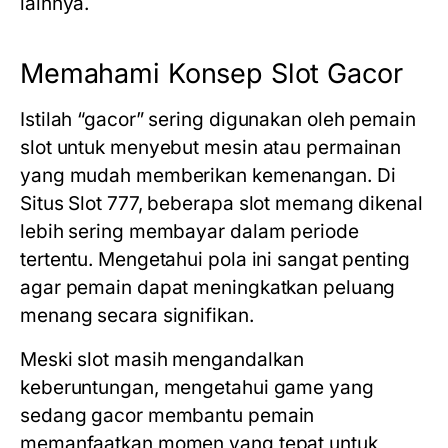
lainnya.
Memahami Konsep Slot Gacor
Istilah “gacor” sering digunakan oleh pemain
slot untuk menyebut mesin atau permainan
yang mudah memberikan kemenangan. Di
Situs Slot 777, beberapa slot memang dikenal
lebih sering membayar dalam periode
tertentu. Mengetahui pola ini sangat penting
agar pemain dapat meningkatkan peluang
menang secara signifikan.
Meski slot masih mengandalkan
keberuntungan, mengetahui game yang
sedang gacor membantu pemain
memanfaatkan momen yang tepat untuk