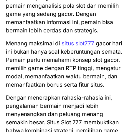
pemain menganalisis pola slot dan memilih
game yang sedang gacor. Dengan
memanfaatkan informasi ini, pemain bisa
bermain lebih cerdas dan strategis.
Menang maksimal di
situs slot777
gacor hari
ini bukan hanya soal keberuntungan semata.
Pemain perlu memahami konsep slot gacor,
memilih game dengan RTP tinggi, mengatur
modal, memanfaatkan waktu bermain, dan
memanfaatkan bonus serta fitur situs.
Dengan menerapkan rahasia-rahasia ini,
pengalaman bermain menjadi lebih
menyenangkan dan peluang menang
semakin besar. Situs Slot 777 membuktikan
bahwa kombinasi strategi, pemilihan game