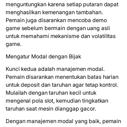
menguntungkan karena setiap putaran dapat
menghasilkan kemenangan tambahan.
Pemain juga disarankan mencoba demo
game sebelum bermain dengan uang asli
untuk memahami mekanisme dan volatilitas
game.
Mengatur Modal dengan Bijak
Kunci kedua adalah manajemen modal.
Pemain disarankan menentukan batas harian
untuk deposit dan taruhan agar tetap kontrol.
Mulailah dengan taruhan kecil untuk
mengenal pola slot, kemudian tingkatkan
taruhan saat mesin dianggap gacor.
Dengan manajemen modal yang baik, pemain