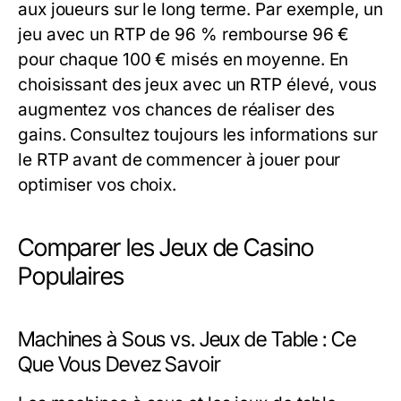
aux joueurs sur le long terme. Par exemple, un
jeu avec un RTP de 96 % rembourse 96 €
pour chaque 100 € misés en moyenne. En
choisissant des jeux avec un RTP élevé, vous
augmentez vos chances de réaliser des
gains. Consultez toujours les informations sur
le RTP avant de commencer à jouer pour
optimiser vos choix.
Comparer les Jeux de Casino
Populaires
Machines à Sous vs. Jeux de Table : Ce
Que Vous Devez Savoir