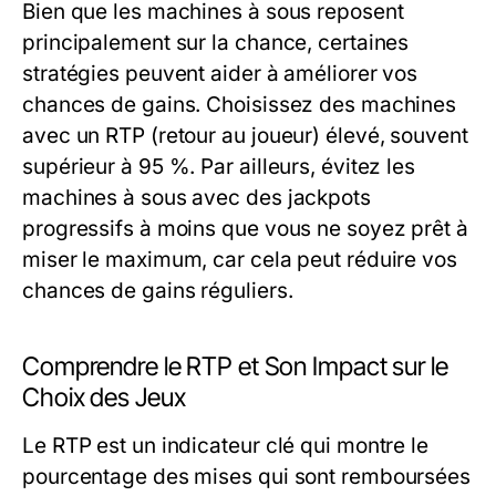
Bien que les machines à sous reposent
principalement sur la chance, certaines
stratégies peuvent aider à améliorer vos
chances de gains. Choisissez des machines
avec un RTP (retour au joueur) élevé, souvent
supérieur à 95 %. Par ailleurs, évitez les
machines à sous avec des jackpots
progressifs à moins que vous ne soyez prêt à
miser le maximum, car cela peut réduire vos
chances de gains réguliers.
Comprendre le RTP et Son Impact sur le
Choix des Jeux
Le RTP est un indicateur clé qui montre le
pourcentage des mises qui sont remboursées