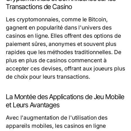
Transactions de Casino
Les cryptomonnaies, comme le Bitcoin,
gagnent en popularité dans l'univers des
casinos en ligne. Elles offrent des options de
paiement sûres, anonymes et souvent plus
rapides que les méthodes traditionnelles. De
plus en plus de casinos commencent à
accepter ces devises, offrant aux joueurs plus
de choix pour leurs transactions.
La Montée des Applications de Jeu Mobile
et Leurs Avantages
Avec l'augmentation de l'utilisation des
appareils mobiles, les casinos en ligne