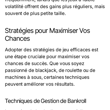
volatilité offrent des gains plus réguliers, mais
souvent de plus petite taille.
Stratégies pour Maximiser Vos
Chances
Adopter des stratégies de jeu efficaces est
une étape cruciale pour maximiser vos
chances de succès. Que vous soyez
passionné de blackjack, de roulette ou de
machines à sous, certaines techniques
peuvent améliorer vos résultats.
Techniques de Gestion de Bankroll