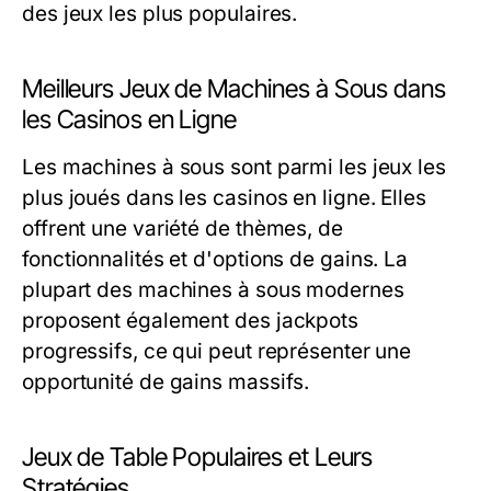
des jeux les plus populaires.
Meilleurs Jeux de Machines à Sous dans
les Casinos en Ligne
Les machines à sous sont parmi les jeux les
plus joués dans les casinos en ligne. Elles
offrent une variété de thèmes, de
fonctionnalités et d'options de gains. La
plupart des machines à sous modernes
proposent également des jackpots
progressifs, ce qui peut représenter une
opportunité de gains massifs.
Jeux de Table Populaires et Leurs
Stratégies