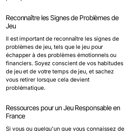
Reconnaître les Signes de Problèmes de
Jeu
Il est important de reconnaître les signes de
problèmes de jeu, tels que le jeu pour
échapper à des problèmes émotionnels ou
financiers. Soyez conscient de vos habitudes
de jeu et de votre temps de jeu, et sachez
vous retirer lorsque cela devient
problématique.
Ressources pour un Jeu Responsable en
France
Si vous ou quelqu'un que vous connaissez de