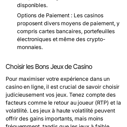
disponibles.
Options de Paiement :
Les casinos
proposent divers moyens de paiement, y
compris cartes bancaires, portefeuilles
électroniques et même des crypto-
monnaies.
Choisir les Bons Jeux de Casino
Pour maximiser votre expérience dans un
casino en ligne, il est crucial de savoir choisir
judicieusement vos jeux. Tenez compte des
facteurs comme le retour au joueur (RTP) et la
volatilité. Les jeux à haute volatilité peuvent
offrir des gains importants, mais moins
fréquemment, tandis que les jeux à faible