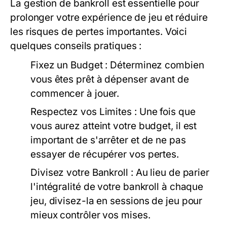
La gestion de bankroll est essentielle pour
prolonger votre expérience de jeu et réduire
les risques de pertes importantes. Voici
quelques conseils pratiques :
Fixez un Budget :
Déterminez combien
vous êtes prêt à dépenser avant de
commencer à jouer.
Respectez vos Limites :
Une fois que
vous aurez atteint votre budget, il est
important de s'arrêter et de ne pas
essayer de récupérer vos pertes.
Divisez votre Bankroll :
Au lieu de parier
l'intégralité de votre bankroll à chaque
jeu, divisez-la en sessions de jeu pour
mieux contrôler vos mises.