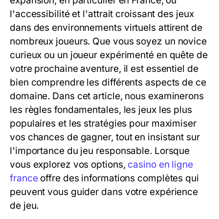
expansion, en particulier en France, où
l'accessibilité et l'attrait croissant des jeux
dans des environnements virtuels attirent de
nombreux joueurs. Que vous soyez un novice
curieux ou un joueur expérimenté en quête de
votre prochaine aventure, il est essentiel de
bien comprendre les différents aspects de ce
domaine. Dans cet article, nous examinerons
les règles fondamentales, les jeux les plus
populaires et les stratégies pour maximiser
vos chances de gagner, tout en insistant sur
l'importance du jeu responsable. Lorsque
vous explorez vos options,
casino en ligne
france
offre des informations complètes qui
peuvent vous guider dans votre expérience
de jeu.